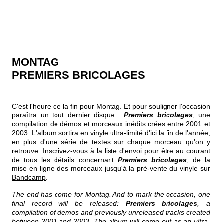
MONTAG
PREMIERS BRICOLAGES
C'est l'heure de la fin pour Montag. Et pour souligner l'occasion
paraîtra un tout dernier disque :
Premiers bricolages
, une
compilation de démos et morceaux inédits crées entre 2001 et
2003. L'album sortira en vinyle ultra-limité d'ici la fin de l'année,
en plus d'une série de textes sur chaque morceau qu'on y
retrouve. Inscrivez-vous à la liste d'envoi pour être au courant
de tous les détails concernant
Premiers bricolages
, de la
mise en ligne des morceaux jusqu'à la pré-vente du vinyle sur
Bandcamp
.
The end has come for Montag. And to mark the occasion, one
final record will be released:
Premiers bricolages
, a
compilation of demos and previously unreleased tracks created
between 2001 and 2003. The album will come out as an ultra-